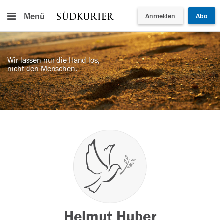
Menü
Anmelden
Abo
Wir lassen nur die Hand los,
nicht den Menschen.
Helmut Huber