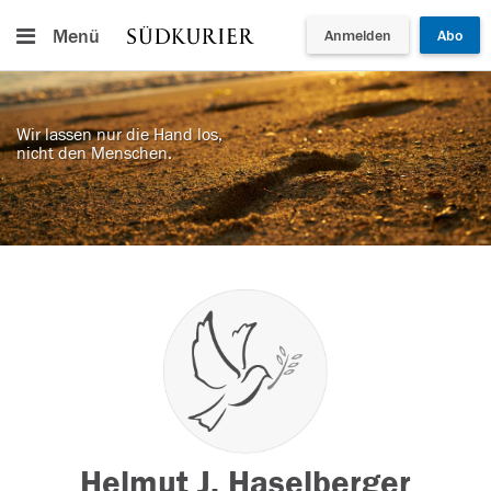
Menü
Anmelden
Abo
Wir lassen nur die Hand los,
nicht den Menschen.
Helmut J. Haselberger