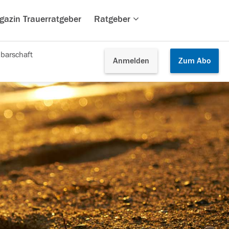
gazin Trauerratgeber
Ratgeber
barschaft
Anmelden
Zum
Abo