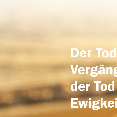
Der Tod
Vergäng
der Tod
Ewigkei