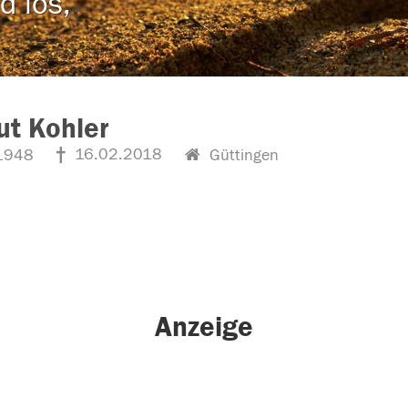
d los,
t Kohler
16.02.2018
1948
Güttingen
Anzeige