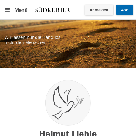
Menü
Anmelden
Abo
Wir lassen nur die Hand los,
nicht den Menschen.
Helmut Llehle