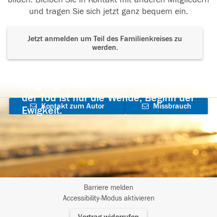
und tragen Sie sich jetzt ganz bequem ein.
Jetzt anmelden um Teil des Familienkreises zu
werden.
Der Tod ist nicht das Ende, nicht die
Vergänglichkeit,
der Tod ist nur die Wende, Beginn der
Kontakt zum Autor
Missbrauch
Ewigkeit.
aufnehmen
melden
Barriere melden
I
Accessibility-Modus aktivieren
m