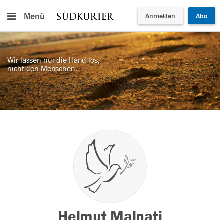
Menü
Anmelden
Abo
Wir lassen nur die Hand los,
nicht den Menschen.
Helmut Malnati