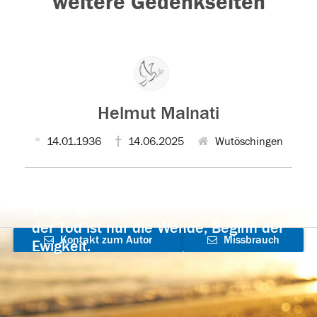
weitere Gedenkseiten
Helmut Malnati
14.01.1936
14.06.2025
Wutöschingen
Der Tod ist nicht das Ende, nicht die
Vergänglichkeit,
der Tod ist nur die Wende, Beginn der
Kontakt zum Autor
Missbrauch
Ewigkeit.
aufnehmen
melden