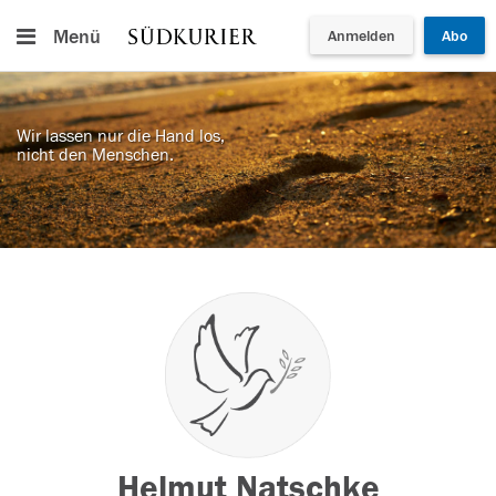
Menü
Anmelden
Abo
Wir lassen nur die Hand los,
nicht den Menschen.
Helmut Natschke