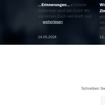
...Erinnerungen...
Unsere
Wi
Gedanken sind bei Euch! Wir
Zi
wünschen Euch viel Kraft und
ei
...
weiterlesen
we
wi
14.05.2024
11
Schreiben Sie