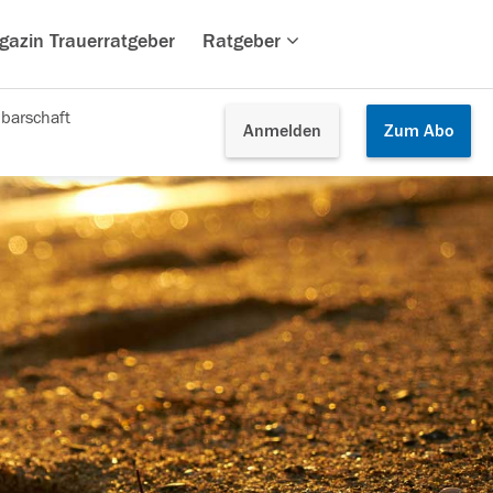
gazin Trauerratgeber
Ratgeber
barschaft
Anmelden
Zum
Abo