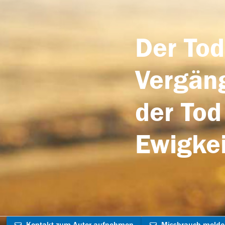
Der Tod
Vergäng
der Tod
Ewigkei