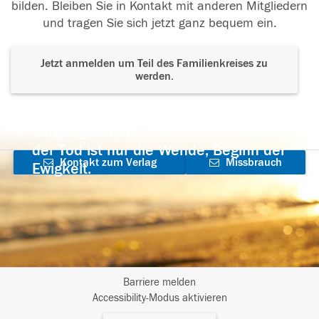
bilden. Bleiben Sie in Kontakt mit anderen Mitgliedern
und tragen Sie sich jetzt ganz bequem ein.
Jetzt anmelden um Teil des Familienkreises zu
werden.
Der Tod ist nicht das Ende, nicht die
Vergänglichkeit,
der Tod ist nur die Wende, Beginn der
Kontakt zum Verlag
Missbrauch
Ewigkeit.
aufnehmen
melden
Barriere melden
I
Accessibility-Modus aktivieren
m