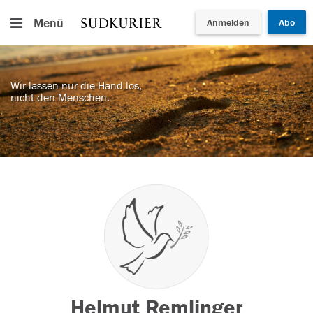
Menü
Anmelden
Abo
Wir lassen nur die Hand los,
nicht den Menschen.
Helmut Remlinger