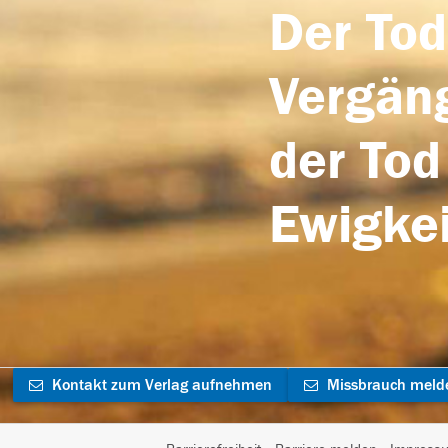
Der Tod
Vergäng
der Tod
Ewigkei
Kontakt zum Verlag aufnehmen
Missbrauch meld