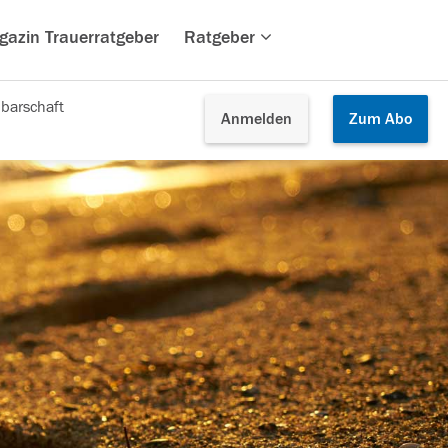
gazin Trauerratgeber
Ratgeber
barschaft
Anmelden
Zum
Abo