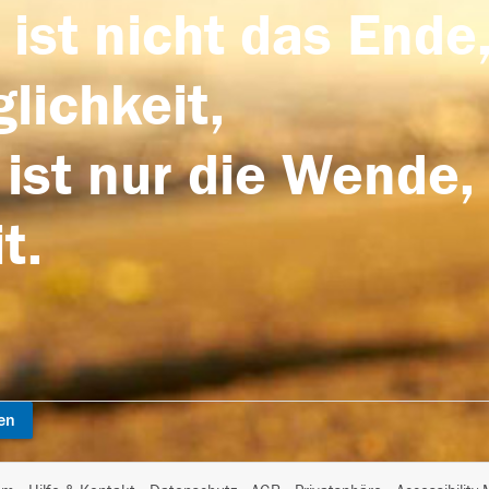
 ist nicht das Ende,
lichkeit,
 ist nur die Wende,
t.
en