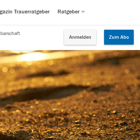
gazin Trauerratgeber
Ratgeber
barschaft
Anmelden
Zum
Abo