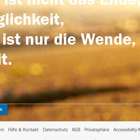
lichkeit,
 ist nur die Wende,
t.
en
I
um
Hilfe & Kontakt
Datenschutz
AGB
Privatsphäre
Accessibility
m