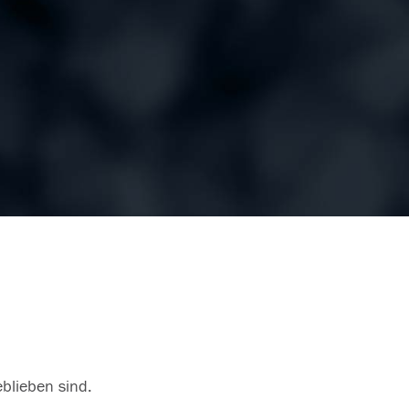
eblieben sind.