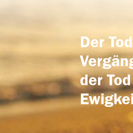
Der Tod
Vergäng
der Tod
Ewigkei