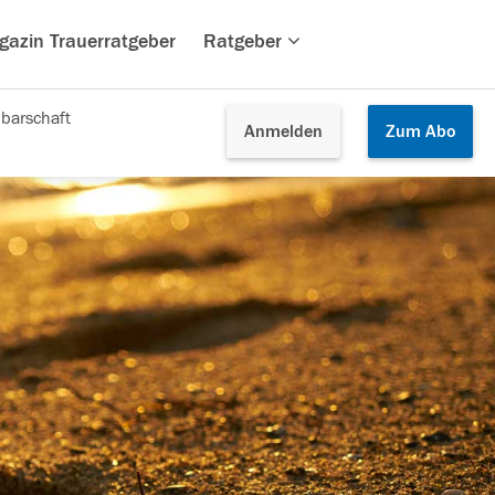
gazin Trauerratgeber
Ratgeber
barschaft
Anmelden
Zum
Abo