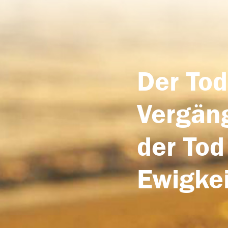
Der Tod
Vergäng
der Tod
Ewigkei