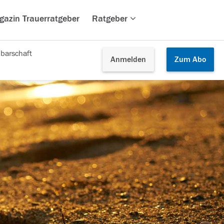
gazin Trauerratgeber
Ratgeber
barschaft
Anmelden
Zum
Abo