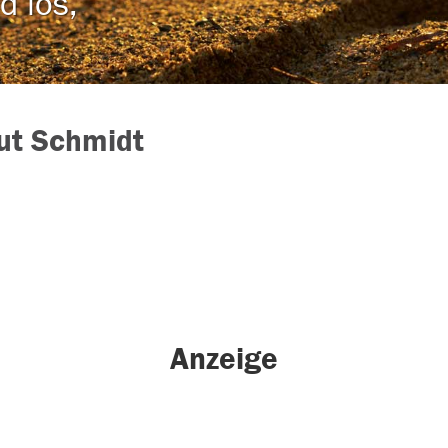
d los,
ut Schmidt
Anzeige