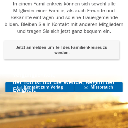
In einem Familienkreis können sich sowohl alle
Mitglieder einer Familie, als auch Freunde und
Bekannte eintragen und so eine Trauergemeinde
bilden. Bleiben Sie in Kontakt mit anderen Mitgliedern
und tragen Sie sich jetzt ganz bequem ein.
Jetzt anmelden um Teil des Familienkreises zu
werden.
Der Tod ist nicht das Ende, nicht die
Vergänglichkeit,
der Tod ist nur die Wende, Beginn der
Kontakt zum Verlag
Missbrauch
Ewigkeit.
aufnehmen
melden