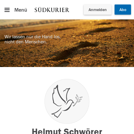
Menü
Anmelden
Abo
Wir lassen nur die Hand los,
nicht den Menschen.
Helmut Schwörer