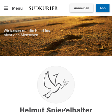
Menü
Anmelden
Abo
Wir lassen nur die Hand los,
nicht den Menschen.
Helmut Spiegelhalter