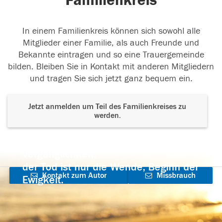
Familienkreis
In einem Familienkreis können sich sowohl alle
Mitglieder einer Familie, als auch Freunde und
Bekannte eintragen und so eine Trauergemeinde
bilden. Bleiben Sie in Kontakt mit anderen Mitgliedern
und tragen Sie sich jetzt ganz bequem ein.
Jetzt anmelden um Teil des Familienkreises zu
werden.
Der Tod ist nicht das Ende, nicht die
Vergänglichkeit,
der Tod ist nur die Wende, Beginn der
Kontakt zum Autor
Missbrauch
Ewigkeit.
aufnehmen
melden