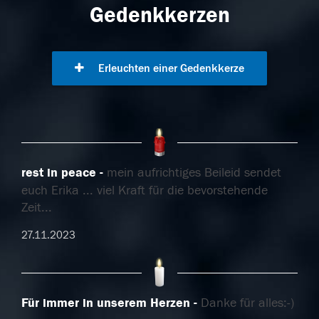
Gedenkkerzen
Erleuchten einer Gedenkkerze
rest in peace
mein aufrichtiges Beileid sendet
euch Erika ... viel Kraft für die bevorstehende
Zeit...
27.11.2023
Für immer in unserem Herzen
Danke für alles:-)