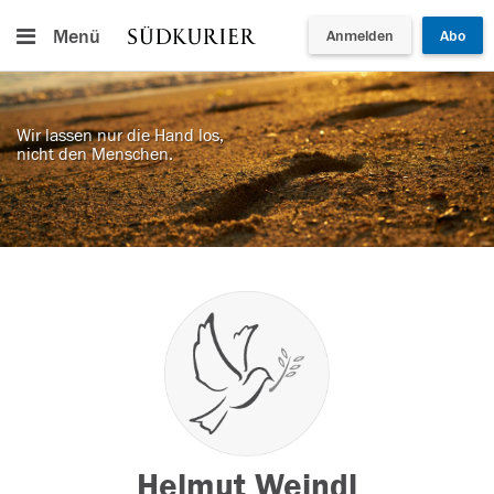
Menü
Anmelden
Abo
Wir lassen nur die Hand los,
nicht den Menschen.
Helmut Weindl