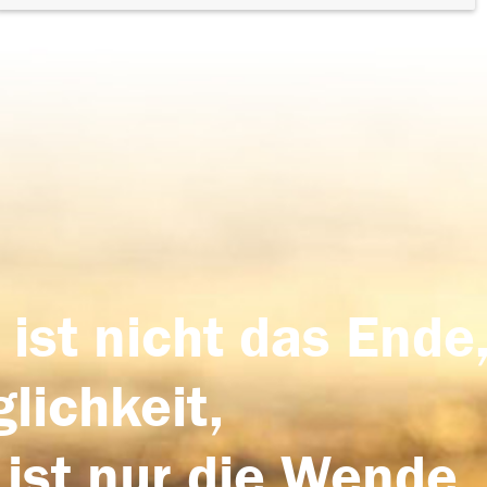
 ist nicht das Ende,
lichkeit,
 ist nur die Wende,