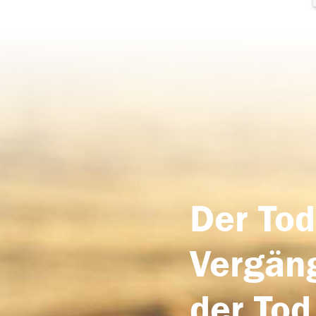
Der Tod
Vergäng
der Tod