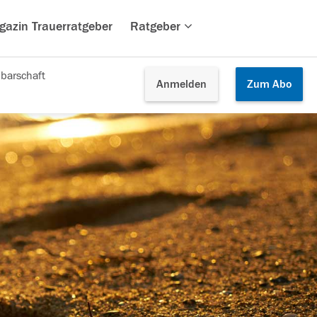
gazin Trauerratgeber
Ratgeber
barschaft
Anmelden
Zum
Abo