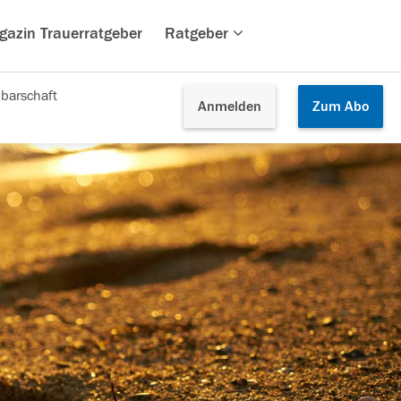
gazin Trauerratgeber
Ratgeber
barschaft
Anmelden
Zum
Abo