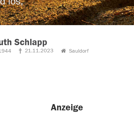
d los,
uth Schlapp
21.11.2023
1944
Sauldorf
Anzeige