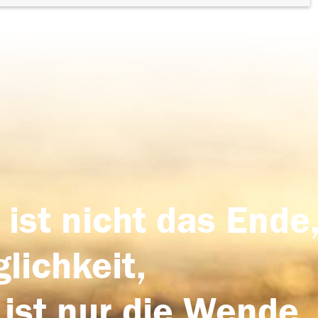
 ist nicht das Ende,
lichkeit,
 ist nur die Wende,