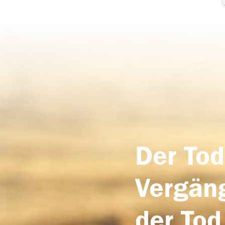
Der Tod
Vergäng
der Tod