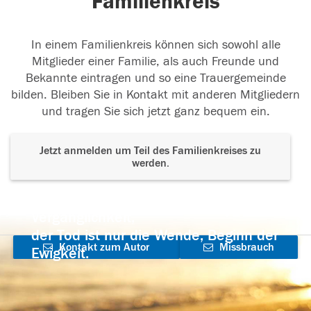
Familienkreis
In einem Familienkreis können sich sowohl alle
Mitglieder einer Familie, als auch Freunde und
Bekannte eintragen und so eine Trauergemeinde
bilden. Bleiben Sie in Kontakt mit anderen Mitgliedern
und tragen Sie sich jetzt ganz bequem ein.
Jetzt anmelden um Teil des Familienkreises zu
werden.
Der Tod ist nicht das Ende, nicht die
Vergänglichkeit,
der Tod ist nur die Wende, Beginn der
Kontakt zum Autor
Missbrauch
Ewigkeit.
aufnehmen
melden