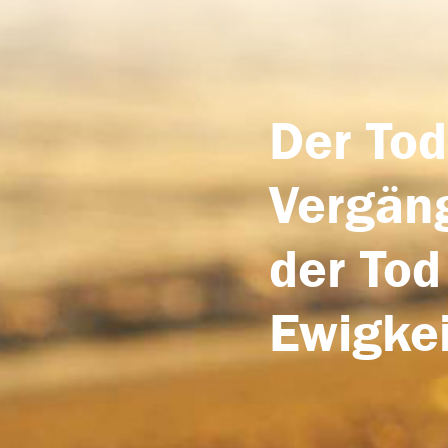
Der Tod
Vergäng
der Tod
Ewigkei