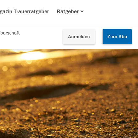
gazin Trauerratgeber
Ratgeber
barschaft
Anmelden
Zum
Abo