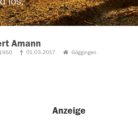
d los,
ert Amann
01.03.2017
1950
Göggingen
Anzeige