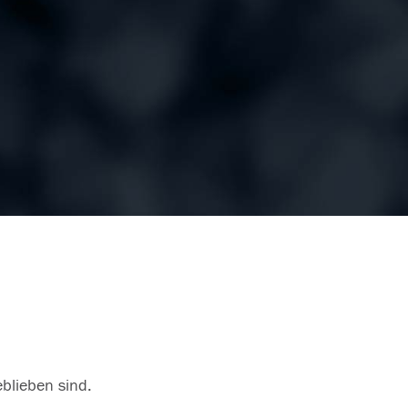
eblieben sind.