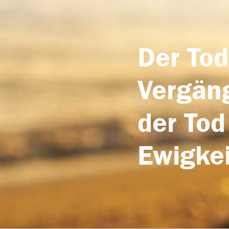
Der Tod
Vergäng
der Tod
Ewigkei