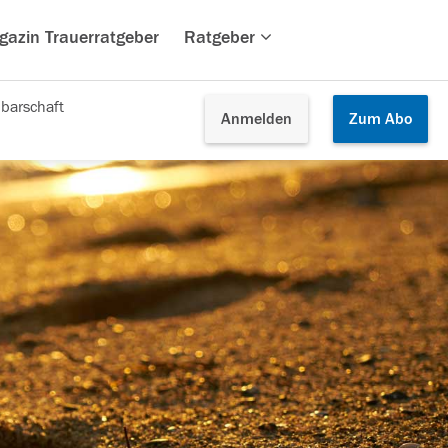
gazin Trauerratgeber
Ratgeber
barschaft
Anmelden
Zum
Abo