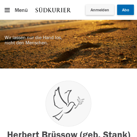
Menü
Anmelden
Abo
Wir lassen nur die Hand los,
nicht den Menschen.
Herbert Brüssow (geb. Stank)