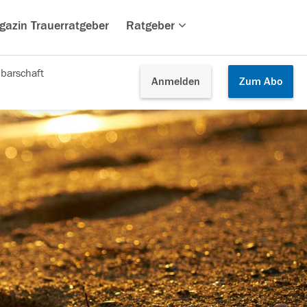
gazin Trauerratgeber
Ratgeber
barschaft
Anmelden
Zum
Abo