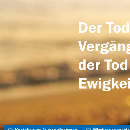
Der Tod
Vergäng
der Tod
Ewigkei