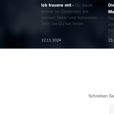
Ich trauere mit
Du warst
Di
immer im Gedanken bei
Ma
deinem Vater und Schwester.
Be
Jetzt bis Du bei ihnen
ein
Ar
12.11.2024
21.
Schreiben Sie