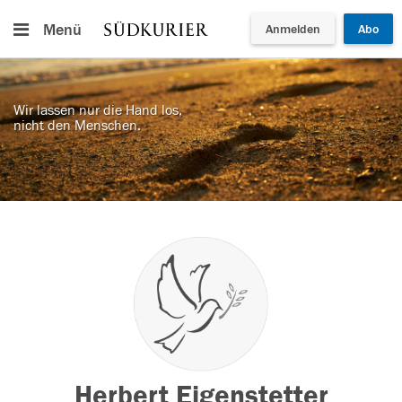
Menü
Anmelden
Abo
Wir lassen nur die Hand los,
nicht den Menschen.
Herbert Eigenstetter