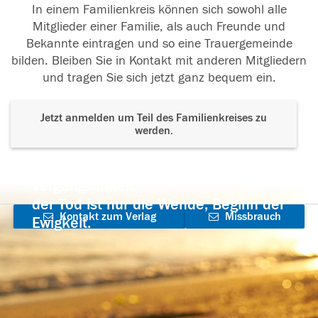
In einem Familienkreis können sich sowohl alle
Mitglieder einer Familie, als auch Freunde und
Bekannte eintragen und so eine Trauergemeinde
bilden. Bleiben Sie in Kontakt mit anderen Mitgliedern
und tragen Sie sich jetzt ganz bequem ein.
Jetzt anmelden um Teil des Familienkreises zu
werden.
Der Tod ist nicht das Ende, nicht die
Vergänglichkeit,
der Tod ist nur die Wende, Beginn der
Kontakt zum Verlag
Missbrauch
Ewigkeit.
aufnehmen
melden