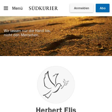
Menü
Anmelden
Abo
Wir lassen nur die Hand los,
nicht den Menschen.
Herbert Elis