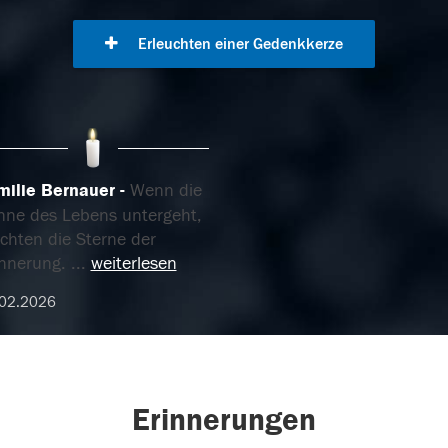
Erleuchten einer Gedenkkerze
milie Bernauer
Wenn die
nne des Lebens untergeht,
chten die Sterne der
innerung.
...
weiterlesen
.02.2026
Erinnerungen