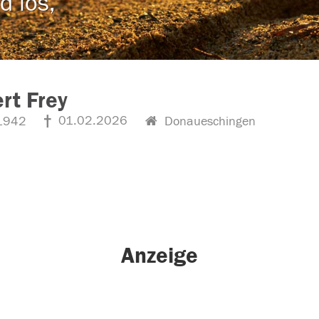
d los,
rt Frey
01.02.2026
1942
Donaueschingen
Anzeige