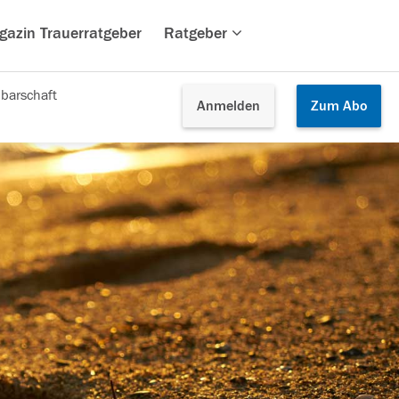
gazin Trauerratgeber
Ratgeber
barschaft
Anmelden
Zum
Abo