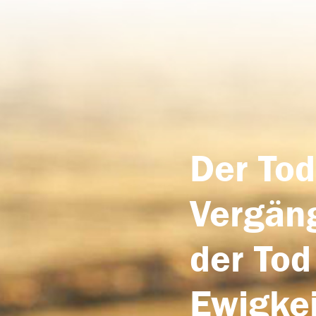
Der Tod
Vergäng
der Tod
Ewigkei