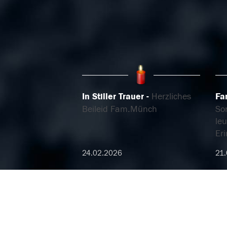
In Stiller Trauer
Herzliches
Fa
Beileid Fam.Münch
So
leu
Er
24.02.2026
21