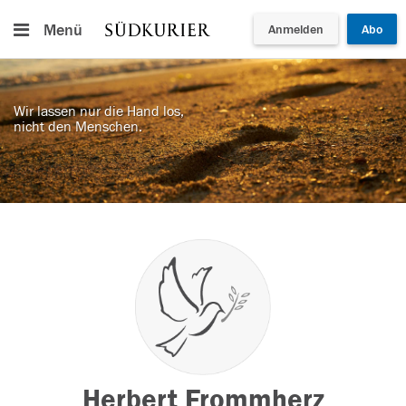
Menü
Anmelden
Abo
Wir lassen nur die Hand los,
nicht den Menschen.
Herbert Frommherz