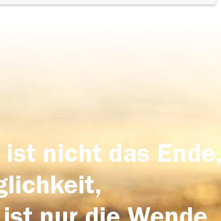
 ist nicht das Ende,
lichkeit,
 ist nur die Wende,