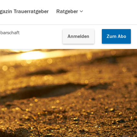
gazin Trauerratgeber
Ratgeber
barschaft
Anmelden
Zum
Abo