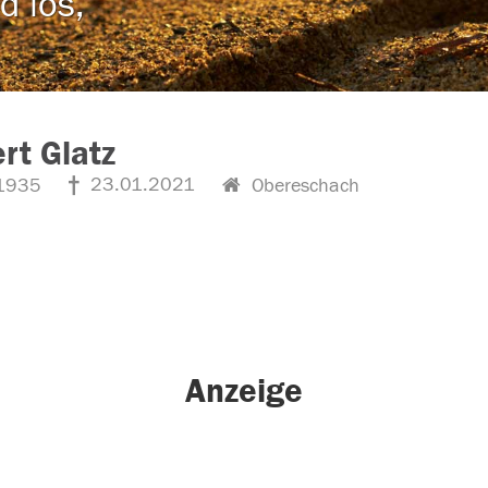
d los,
rt Glatz
23.01.2021
1935
Obereschach
Anzeige