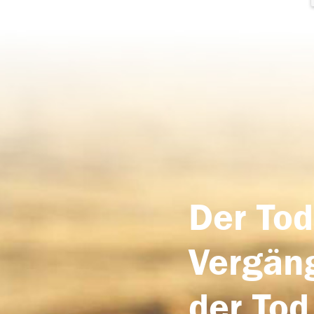
Der Tod
Vergäng
der Tod