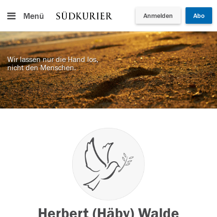
Menü
Anmelden
Abo
Wir lassen nur die Hand los,
nicht den Menschen.
Herbert (Häby) Walde