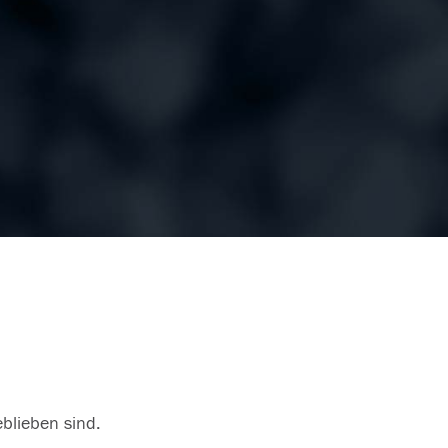
eblieben sind.