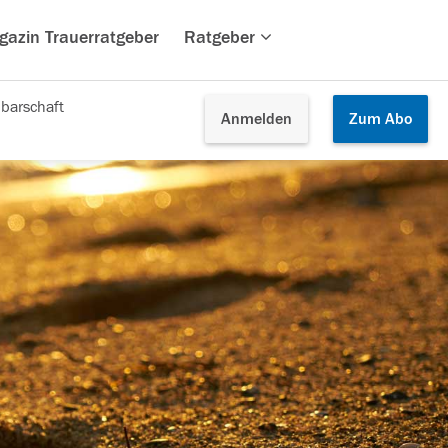
gazin Trauerratgeber
Ratgeber
barschaft
Anmelden
Zum
Abo