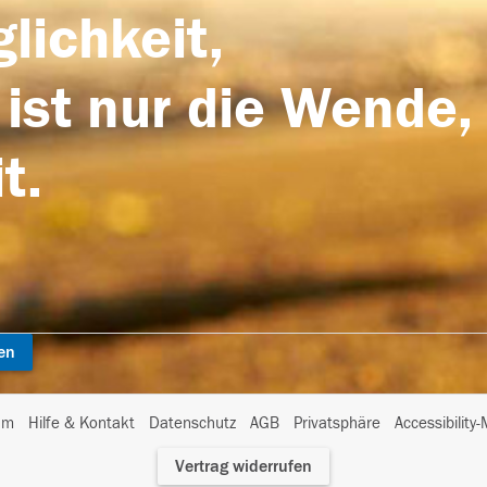
lichkeit,
 ist nur die Wende,
t.
en
I
um
Hilfe & Kontakt
Datenschutz
AGB
Privatsphäre
Accessibility
m
Vertrag widerrufen
A