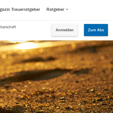
gazin Trauerratgeber
Ratgeber
barschaft
Anmelden
Zum
Abo