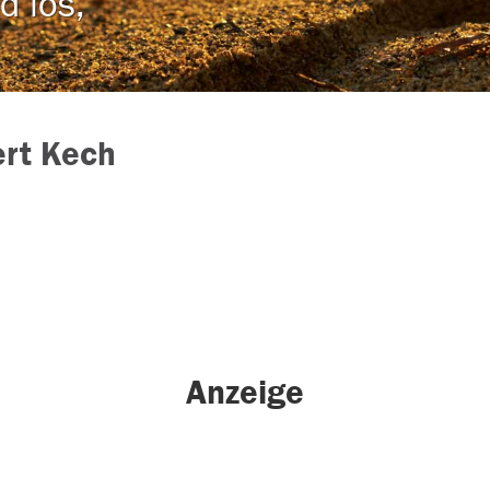
d los,
rt Kech
Anzeige