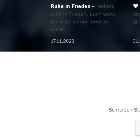
Ruhe in Frieden
Herbert,
♥️
ruhe in Frieden, auch wenn
Sie
Du nicht immer friedlich
🙏
warst.
17.11.2023
31.
Schreiben Sie