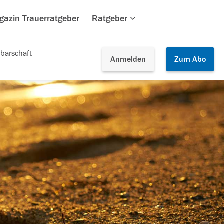
gazin Trauerratgeber
Ratgeber
barschaft
Anmelden
Zum
Abo