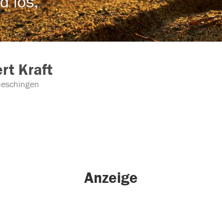
d los,
rt Kraft
eschingen
Anzeige