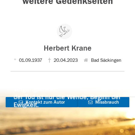
weitere Gedenkseiten
Herbert Krane
01.09.1937
20.04.2023
Bad Säckingen
Der Tod ist nicht das Ende, nicht die
Vergänglichkeit,
der Tod ist nur die Wende, Beginn der
Kontakt zum Autor
Missbrauch
Ewigkeit.
aufnehmen
melden