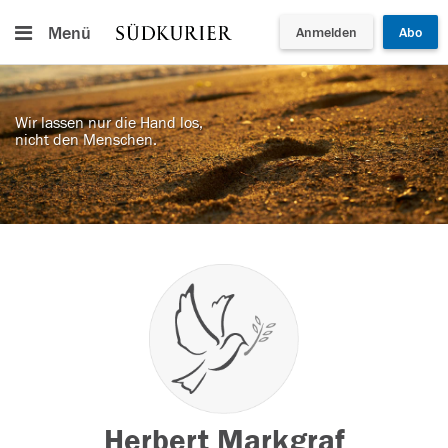
Menü
Anmelden
Abo
Wir lassen nur die Hand los,
nicht den Menschen.
Herbert Markgraf