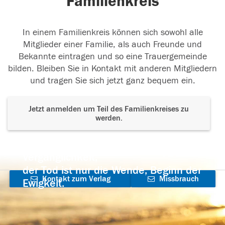
Familienkreis
In einem Familienkreis können sich sowohl alle
Mitglieder einer Familie, als auch Freunde und
Bekannte eintragen und so eine Trauergemeinde
bilden. Bleiben Sie in Kontakt mit anderen Mitgliedern
und tragen Sie sich jetzt ganz bequem ein.
Jetzt anmelden um Teil des Familienkreises zu
werden.
Der Tod ist nicht das Ende, nicht die
Vergänglichkeit,
der Tod ist nur die Wende, Beginn der
Kontakt zum Verlag
Missbrauch
Ewigkeit.
aufnehmen
melden