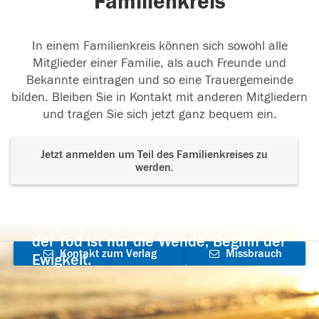
Familienkreis
In einem Familienkreis können sich sowohl alle
Mitglieder einer Familie, als auch Freunde und
Bekannte eintragen und so eine Trauergemeinde
bilden. Bleiben Sie in Kontakt mit anderen Mitgliedern
und tragen Sie sich jetzt ganz bequem ein.
Jetzt anmelden um Teil des Familienkreises zu
werden.
Der Tod ist nicht das Ende, nicht die
Vergänglichkeit,
der Tod ist nur die Wende, Beginn der
Kontakt zum Verlag
Missbrauch
Ewigkeit.
aufnehmen
melden