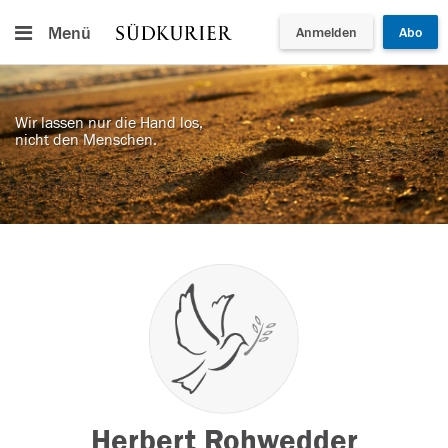
Menü
Anmelden
Abo
Wir lassen nur die Hand los,
nicht den Menschen.
Herbert Rohwedder