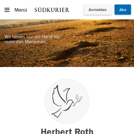
Menü
Anmelden
Abo
Wir lassen nur die Hand los,
nicht den Menschen.
Herbert Roth