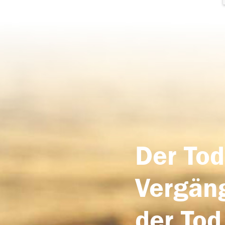
Der Tod
Vergäng
der Tod