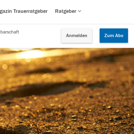
gazin Trauerratgeber
Ratgeber
barschaft
Anmelden
Zum
Abo