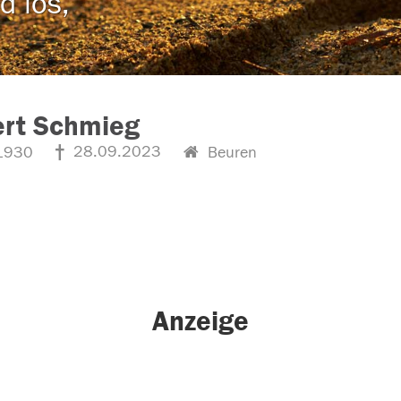
d los,
ert Schmieg
28.09.2023
1930
Beuren
Anzeige