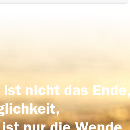
 ist nicht das Ende,
lichkeit,
 ist nur die Wende,