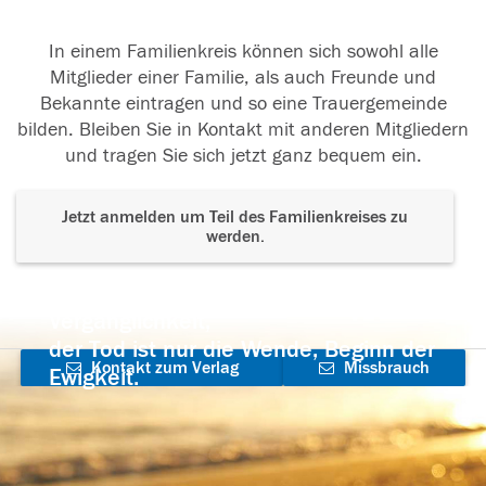
In einem Familienkreis können sich sowohl alle
Mitglieder einer Familie, als auch Freunde und
Bekannte eintragen und so eine Trauergemeinde
bilden. Bleiben Sie in Kontakt mit anderen Mitgliedern
und tragen Sie sich jetzt ganz bequem ein.
Jetzt anmelden um Teil des Familienkreises zu
werden.
Der Tod ist nicht das Ende, nicht die
Vergänglichkeit,
der Tod ist nur die Wende, Beginn der
Kontakt zum Verlag
Missbrauch
Ewigkeit.
aufnehmen
melden