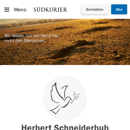
Menü
Anmelden
Abo
Wir lassen nur die Hand los,
nicht den Menschen.
Herbert Schneiderbub