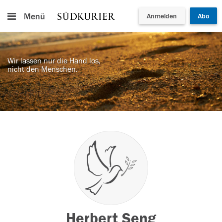
Menü
Anmelden
Abo
Wir lassen nur die Hand los,
nicht den Menschen.
Herbert Seng