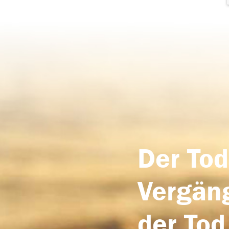
Der Tod
Vergäng
der Tod