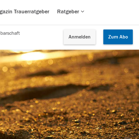
gazin Trauerratgeber
Ratgeber
barschaft
Anmelden
Zum
Abo