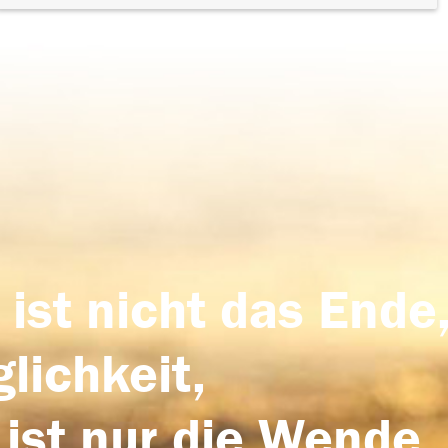
 ist nicht das Ende,
lichkeit,
 ist nur die Wende,