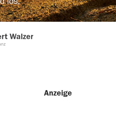
d los,
rt Walzer
anz
Anzeige