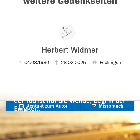
weitere Gedenkseiten
Herbert Widmer
04.03.1930
28.02.2025
Frickingen
Der Tod ist nicht das Ende, nicht die
Vergänglichkeit,
der Tod ist nur die Wende, Beginn der
Kontakt zum Autor
Missbrauch
Ewigkeit.
aufnehmen
melden