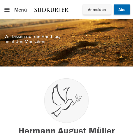
Menü
Anmelden
Abo
Wir lassen nur die Hand los,
nicht den Menschen.
Hermann August Müller