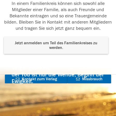
In einem Familienkreis können sich sowohl alle
Mitglieder einer Familie, als auch Freunde und
Bekannte eintragen und so eine Trauergemeinde
bilden. Bleiben Sie in Kontakt mit anderen Mitgliedern
und tragen Sie sich jetzt ganz bequem ein.
Jetzt anmelden um Teil des Familienkreises zu
werden.
Der Tod ist nicht das Ende, nicht die
Vergänglichkeit,
der Tod ist nur die Wende, Beginn der
Kontakt zum Verlag
Missbrauch
Ewigkeit.
aufnehmen
melden