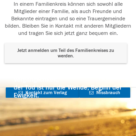
In einem Familienkreis können sich sowohl alle
Mitglieder einer Familie, als auch Freunde und
Bekannte eintragen und so eine Trauergemeinde
bilden. Bleiben Sie in Kontakt mit anderen Mitgliedern
und tragen Sie sich jetzt ganz bequem ein.
Jetzt anmelden um Teil des Familienkreises zu
werden.
Der Tod ist nicht das Ende, nicht die
Vergänglichkeit,
der Tod ist nur die Wende, Beginn der
Kontakt zum Verlag
Missbrauch
Ewigkeit.
aufnehmen
melden