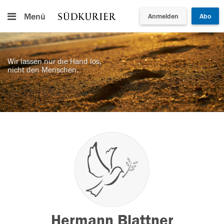
Menü
Anmelden
Abo
Wir lassen nur die Hand los,
nicht den Menschen.
Hermann Blattner