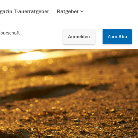
gazin Trauerratgeber
Ratgeber
barschaft
Anmelden
Zum
Abo