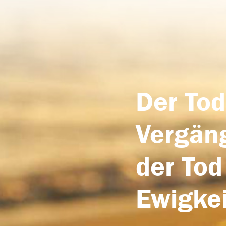
Der Tod
Vergäng
der Tod
Ewigkei