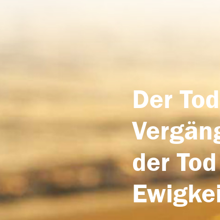
Der Tod
Vergäng
der Tod
Ewigkei