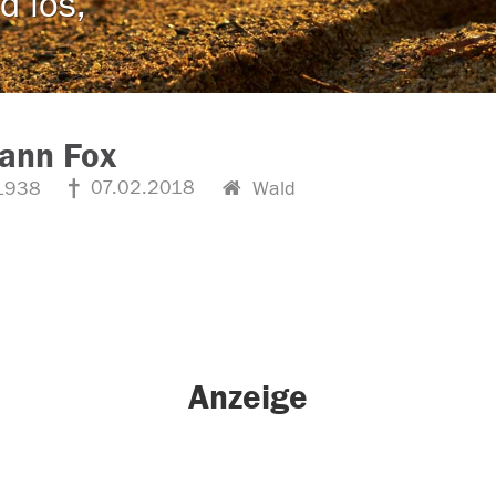
d los,
ann Fox
07.02.2018
1938
Wald
Anzeige