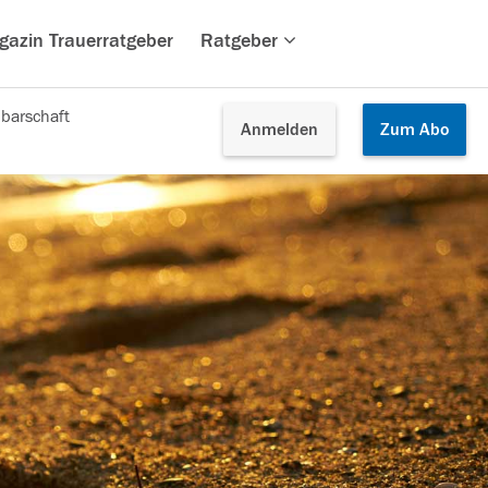
gazin Trauerratgeber
Ratgeber
barschaft
Anmelden
Zum
Abo